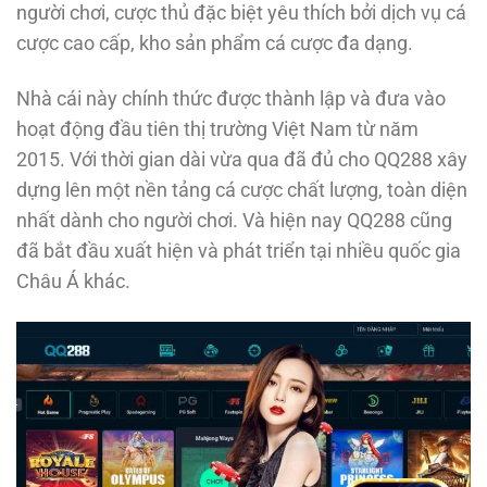
người chơi, cược thủ đặc biệt yêu thích bởi dịch vụ cá
cược cao cấp, kho sản phẩm cá cược đa dạng.
Nhà cái này chính thức được thành lập và đưa vào
hoạt động đầu tiên thị trường Việt Nam từ năm
2015. Với thời gian dài vừa qua đã đủ cho QQ288 xây
dựng lên một nền tảng cá cược chất lượng, toàn diện
nhất dành cho người chơi. Và hiện nay QQ288 cũng
đã bắt đầu xuất hiện và phát triển tại nhiều quốc gia
Châu Á khác.