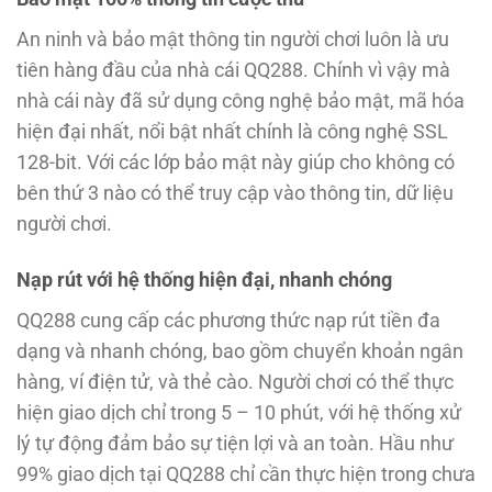
An ninh và bảo mật thông tin người chơi luôn là ưu
tiên hàng đầu của nhà cái QQ288. Chính vì vậy mà
nhà cái này đã sử dụng công nghệ bảo mật, mã hóa
hiện đại nhất, nổi bật nhất chính là công nghệ SSL
128-bit. Với các lớp bảo mật này giúp cho không có
bên thứ 3 nào có thể truy cập vào thông tin, dữ liệu
người chơi.
Nạp rút với hệ thống hiện đại, nhanh chóng
QQ288 cung cấp các phương thức nạp rút tiền đa
dạng và nhanh chóng, bao gồm chuyển khoản ngân
hàng, ví điện tử, và thẻ cào. Người chơi có thể thực
hiện giao dịch chỉ trong 5 – 10 phút, với hệ thống xử
lý tự động đảm bảo sự tiện lợi và an toàn. Hầu như
99% giao dịch tại QQ288 chỉ cần thực hiện trong chưa