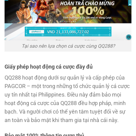
Tại sao nên lựa chọn cá cược cùng QQ288?
Giấy phép hoạt động cá cược đầy đủ
QQ288 hoạt động dưới sự quản lý và cấp phép của
PAGCOR – một trong những tổ chức quản lý cá cược
uy tín nhất tại Philippines. Điều này đảm bảo mọi
hoạt động cá cược của QQ288 đều hợp pháp, minh
bạch. Và người chơi có thể yên tâm tuyệt đối về sự
an toàn và bảo mật khi tham gia tại nhà cái này.
Bảo mật 100% thông tin cược thủ