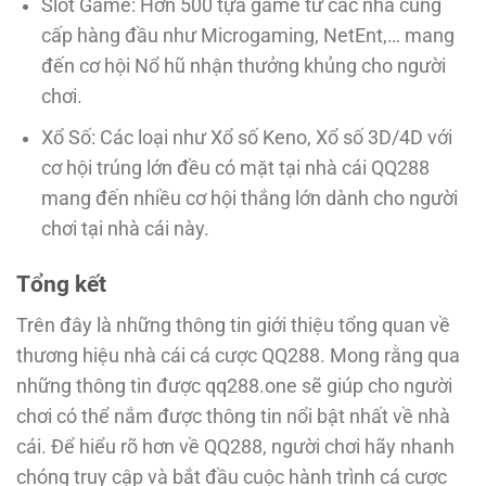
Slot Game: Hơn 500 tựa game từ các nhà cung
cấp hàng đầu như Microgaming, NetEnt,… mang
đến cơ hội Nổ hũ nhận thưởng khủng cho người
chơi.
Xổ Số: Các loại như Xổ số Keno, Xổ số 3D/4D với
cơ hội trúng lớn đều có mặt tại nhà cái QQ288
mang đến nhiều cơ hội thắng lớn dành cho người
chơi tại nhà cái này.
Tổng kết
Trên đây là những thông tin giới thiệu tổng quan về
thương hiệu nhà cái cá cược QQ288. Mong rằng qua
những thông tin được qq288.one sẽ giúp cho người
chơi có thể nắm được thông tin nổi bật nhất về nhà
cái. Để hiểu rõ hơn về QQ288, người chơi hãy nhanh
chóng truy cập và bắt đầu cuộc hành trình cá cược