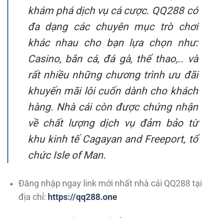
khám phá dịch vụ cá cược. QQ288 có
đa dạng các chuyên mục trò chơi
khác nhau cho bạn lựa chọn như:
Casino, bắn cá, đá gà, thể thao,.. và
rất nhiều những chương trình ưu đãi
khuyến mãi lôi cuốn dành cho khách
hàng. Nhà cái còn được chứng nhận
về chất lượng dịch vụ đảm bảo từ
khu kinh tế Cagayan and Freeport, tổ
chức Isle of Man.
Đăng nhập ngay link mới nhất nhà cái QQ288 tại
địa chỉ:
https://qq288.one