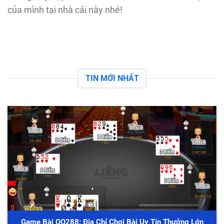
của mình tại nhà cái này nhé!
TIN MỚI NHẤT
Game Bài QQ288: Địa Chỉ Chơi Bài Uy Tín Thưởng Lớn