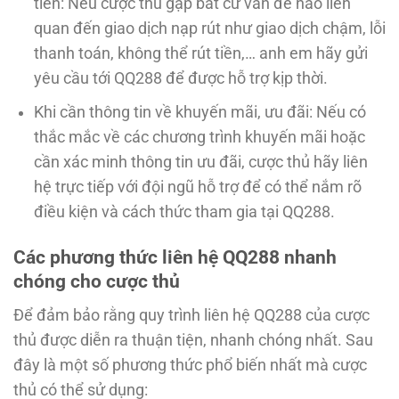
tiền: Nếu cược thủ gặp bất cứ vấn đề nào liên
quan đến giao dịch nạp rút như giao dịch chậm, lỗi
thanh toán, không thể rút tiền,… anh em hãy gửi
yêu cầu tới QQ288 để được hỗ trợ kịp thời.
Khi cần thông tin về khuyến mãi, ưu đãi: Nếu có
thắc mắc về các chương trình khuyến mãi hoặc
cần xác minh thông tin ưu đãi, cược thủ hãy liên
hệ trực tiếp với đội ngũ hỗ trợ để có thể nắm rõ
điều kiện và cách thức tham gia tại QQ288.
Các phương thức liên hệ QQ288 nhanh
chóng cho cược thủ
Để đảm bảo rằng quy trình liên hệ QQ288 của cược
thủ được diễn ra thuận tiện, nhanh chóng nhất. Sau
đây là một số phương thức phổ biến nhất mà cược
thủ có thể sử dụng: