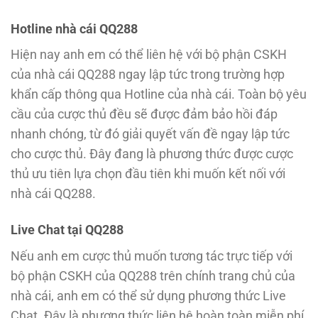
Hotline nhà cái QQ288
Hiện nay anh em có thể liên hệ với bộ phận CSKH
của nhà cái QQ288 ngay lập tức trong trường hợp
khẩn cấp thông qua Hotline của nhà cái. Toàn bộ yêu
cầu của cược thủ đều sẽ được đảm bảo hồi đáp
nhanh chóng, từ đó giải quyết vấn đề ngay lập tức
cho cược thủ. Đây đang là phương thức được cược
thủ ưu tiên lựa chọn đầu tiên khi muốn kết nối với
nhà cái QQ288.
Live Chat tại QQ288
Nếu anh em cược thủ muốn tương tác trực tiếp với
bộ phận CSKH của QQ288 trên chính trang chủ của
nhà cái, anh em có thể sử dụng phương thức Live
Chat. Đây là phương thức liên hệ hoàn toàn miễn phí