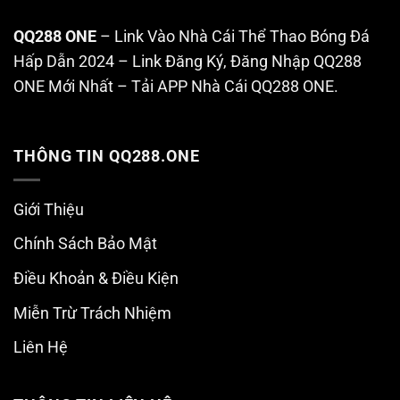
QQ288 ONE
– Link Vào Nhà Cái Thể Thao Bóng Đá
Hấp Dẫn 2024 – Link Đăng Ký, Đăng Nhập QQ288
ONE Mới Nhất – Tải APP Nhà Cái QQ288 ONE.
THÔNG TIN QQ288.ONE
Giới Thiệu
Chính Sách Bảo Mật
Điều Khoản & Điều Kiện
Miễn Trừ Trách Nhiệm
Liên Hệ