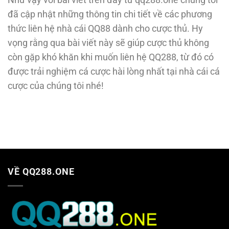
Như vậy với bài viết trên đây từ qq288.one chúng tôi
đã cập nhật những thông tin chi tiết về các phương
thức liên hệ nhà cái QQ88 dành cho cược thủ. Hy
vọng rằng qua bài viết này sẽ giúp cược thủ không
còn gặp khó khăn khi muốn liên hệ QQ288, từ đó có
được trải nghiệm cá cược hài lòng nhất tại nhà cái cá
cược của chúng tôi nhé!
VỀ QQ288.ONE