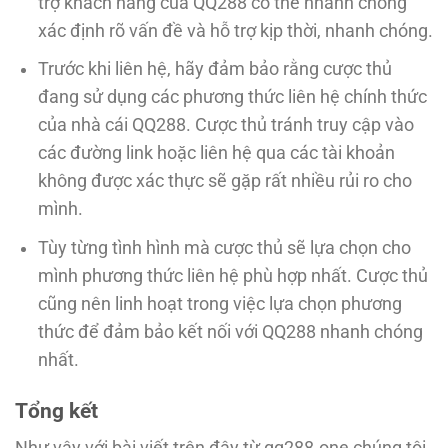
trợ khách hàng của QQ288 có thể nhanh chóng
xác định rõ vấn đề và hỗ trợ kịp thời, nhanh chóng.
Trước khi liên hệ, hãy đảm bảo rằng cược thủ
đang sử dụng các phương thức liên hệ chính thức
của nhà cái QQ288. Cược thủ tránh truy cập vào
các đường link hoặc liên hệ qua các tài khoản
không được xác thực sẽ gặp rất nhiều rủi ro cho
mình.
Tùy từng tình hình mà cược thủ sẽ lựa chọn cho
mình phương thức liên hệ phù hợp nhất. Cược thủ
cũng nên linh hoạt trong việc lựa chọn phương
thức để đảm bảo kết nối với QQ288 nhanh chóng
nhất.
Tổng kết